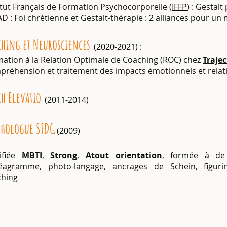
itut Français de Formation Psychocorporelle (
IFFP
) : Gestalt
D : Foi chrétienne et Gestalt-thérapie : 2 alliances pour un
ching et Neurosciences
(
2020-2021) :
ation à la Relation Optimale de Coaching (ROC) chez
Trajec
réhension et traitement des impacts émotionnels et rela
h Elevatio
(2011-2014)
phologue SFDG
(2009)
tifiée
MBTI
,
Strong
,
Atout orientation
, formée à de
éagramme, photo-langage, ancrages de Schein, figurine
ching