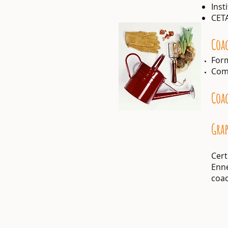
Inst
CETA
Coa
Form
Comp
Coac
Gra
Cer
Enn
coa