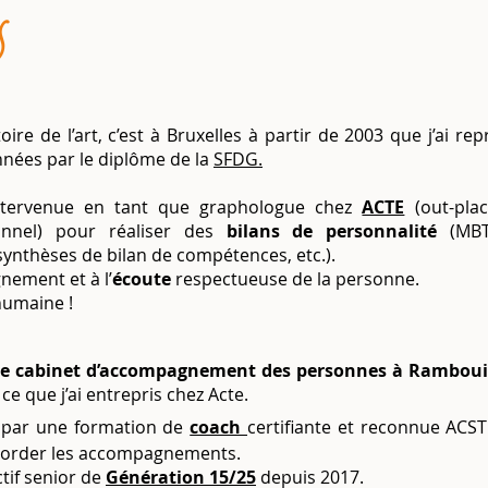
s
ire de l’art, c’est à Bruxelles à partir de 2003 que j’ai re
nnées par le diplôme de la
SFDG.
intervenue en tant que graphologue chez
ACTE
(out-pla
onnel) pour réaliser des
bilans de personnalité
(MBTI
synthèses de bilan de compétences, etc.).
gnement et à l’
écoute
respectueuse de la personne.
humaine !
e cabinet d’accompagnement des personnes à Rambouil
e que j’ai entrepris chez Acte.
e par une formation de
coach
certifiante et reconnue ACS
border les accompagnements.
tif senior de
Génération 15/25
depuis 2017.