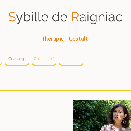
S
ybille de
R
aigniac
Thérapie - Gestalt
Coaching
Qui suis-je ?